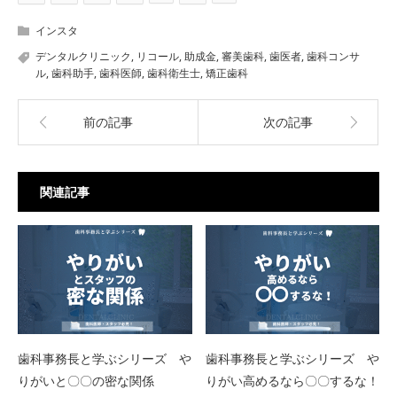
インスタ
デンタルクリニック
,
リコール
,
助成金
,
審美歯科
,
歯医者
,
歯科コンサ
ル
,
歯科助手
,
歯科医師
,
歯科衛生士
,
矯正歯科
前の記事
次の記事
関連記事
歯科事務長と学ぶシリーズ や
歯科事務長と学ぶシリーズ や
りがいと〇〇の密な関係
りがい高めるなら〇〇するな！