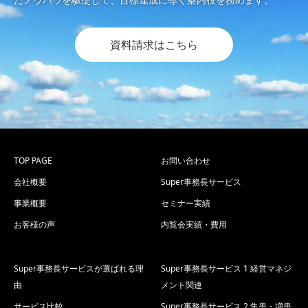
資料請求はこちら
TOP PAGE
お問い合わせ
会社概要
Super事務長サービス
事業概要
セミナー実績
お客様の声
内覧会実績・費用
Super事務長サービスが選ばれる理
Super事務長サービス 1 経営マネジ
由
メント関連
サービス比較
Super事務長サービス 2 集患・増患