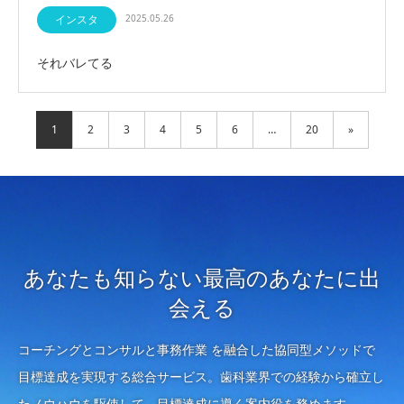
インスタ
2025.05.26
それバレてる
1
2
3
4
5
6
…
20
»
あなたも知らない最高のあなたに出
会える
コーチングとコンサルと事務作業 を融合した協同型メソッドで
目標達成を実現する総合サービス。歯科業界での経験から確立し
たノウハウを駆使して、目標達成に導く案内役を務めます。