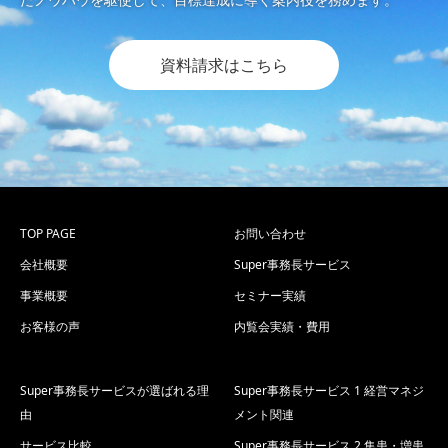
資料請求はこちら
TOP PAGE
お問い合わせ
会社概要
Super事務長サービス
事業概要
セミナー実績
お客様の声
内覧会実績・費用
Super事務長サービスが選ばれる理
Super事務長サービス 1 経営マネジ
由
メント関連
サービス比較
Super事務長サービス 2 集患・増患