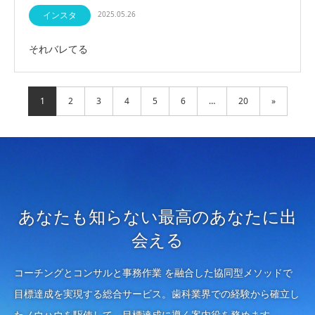
インスタ
2025.05.26
それバレてる
1
2
3
4
5
6
…
20
»
あなたも知らない最高のあなたに出
会える
コーチングとコンサルと事務作業 を融合した協同型メソッドで
目標達成を実現する総合サービス。歯科業界での経験から確立し
たノウハウを駆使して、目標達成に導く案内役を務めます。