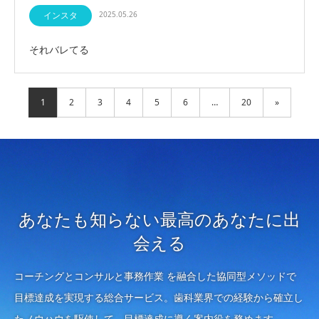
インスタ
2025.05.26
それバレてる
1
2
3
4
5
6
…
20
»
あなたも知らない最高のあなたに出
会える
コーチングとコンサルと事務作業 を融合した協同型メソッドで
目標達成を実現する総合サービス。歯科業界での経験から確立し
たノウハウを駆使して、目標達成に導く案内役を務めます。