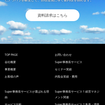
資料請求はこちら
TOP PAGE
お問い合わせ
会社概要
Super事務長サービス
事業概要
セミナー実績
お客様の声
内覧会実績・費用
Super事務長サービスが選ばれる理
Super事務長サービス 1 経営マネジ
由
メント関連
サービス比較
Super事務長サービス 2 集患・増患