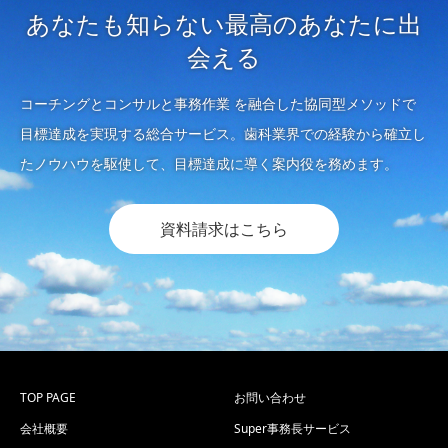
あなたも知らない最高のあなたに出
会える
コーチングとコンサルと事務作業 を融合した協同型メソッドで
目標達成を実現する総合サービス。歯科業界での経験から確立し
たノウハウを駆使して、目標達成に導く案内役を務めます。
資料請求はこちら
TOP PAGE
お問い合わせ
会社概要
Super事務長サービス