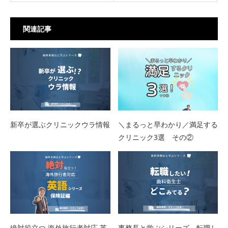
関連記事
新卒が選ぶクリニックウラ情報
＼まるっと早わかり／満足する
クリニック3選 その②
絶対役立つ 海外旅行者対応 英
事務長と学ぶシリーズ 転職し