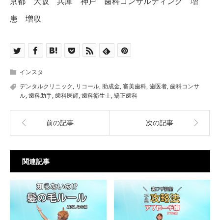
京都 大阪 兵庫 神戸 歯科コンサルティング 増
患 増収
インスタ
デンタルクリニック
,
リコール
,
助成金
,
審美歯科
,
歯医者
,
歯科コンサ
ル
,
歯科助手
,
歯科医師
,
歯科衛生士
,
矯正歯科
前の記事
次の記事
関連記事