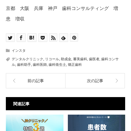
京都 大阪 兵庫 神戸 歯科コンサルティング 増
患 増収
インスタ
デンタルクリニック
,
リコール
,
助成金
,
審美歯科
,
歯医者
,
歯科コンサ
ル
,
歯科助手
,
歯科医師
,
歯科衛生士
,
矯正歯科
前の記事
次の記事
関連記事